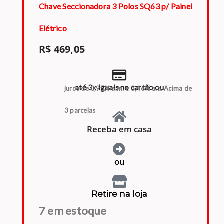
Chave Seccionadora 3 Polos SQ63 p/ Painel
Elétrico
R$
469,05
até 3x iguais no cartão ou
juros de 0,95% a.m. e 3,46% a.a. Acima de
3 parcelas
Receba em casa
ou
Retire na loja
7 em estoque