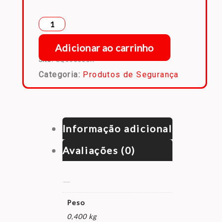
Adicionar ao carrinho
SKU:
SQ063003R
Categoria:
Produtos de Segurança
Informação adicional
Avaliações (0)
Informação adicional
Peso
0,400 kg