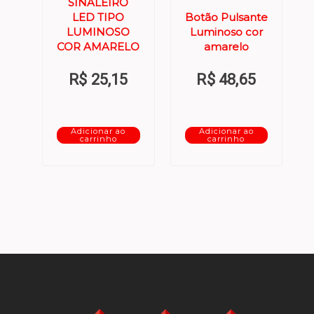
SINALEIRO
LED TIPO
Botão Pulsante
LUMINOSO
Luminoso cor
COR AMARELO
amarelo
R$
25,15
R$
48,65
Adicionar ao
Adicionar ao
carrinho
carrinho