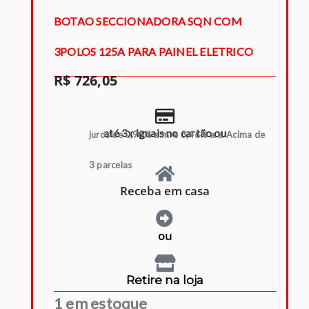
BOTAO SECCIONADORA SQN COM
3POLOS 125A PARA PAINEL ELETRICO
R$
726,05
até 3x iguais no cartão ou
juros de 0,95% a.m. e 3,46% a.a. Acima de
3 parcelas
Receba em casa
ou
Retire na loja
1 em estoque