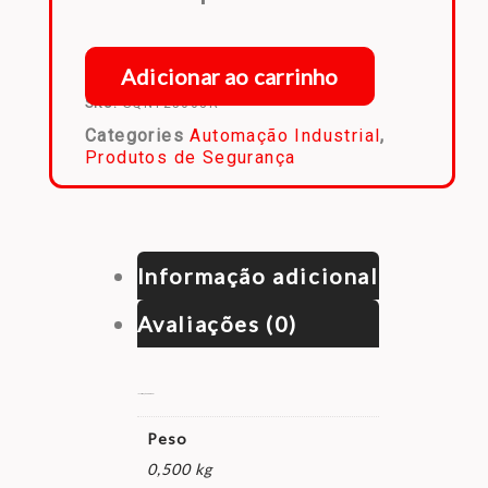
Adicionar ao carrinho
SKU:
SQN125003R
Categories
Automação Industrial
,
Produtos de Segurança
Informação adicional
Avaliações (0)
Informação adicional
Peso
0,500 kg