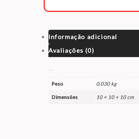
Informação adicional
Avaliações (0)
Informação adicional
Peso
0,030 kg
Dimensões
10 × 10 × 10 cm