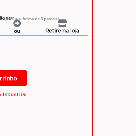
tão ou
e 3,46% a.a. Acima de 3 parcelas
ou
Retire na loja
rrinho
 Industrial