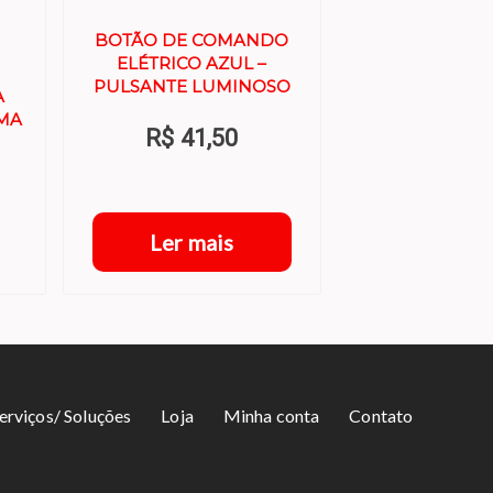
BOTÃO DE COMANDO
ELÉTRICO AZUL –
PULSANTE LUMINOSO
A
IMA
R$
41,50
Ler mais
erviços/ Soluções
Loja
Minha conta
Contato