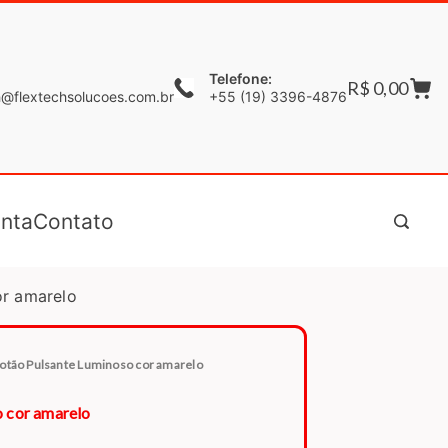
Telefone:
R$
0,00
h@flextechsolucoes.com.br
+55 (19) 3396-4876
nta
Contato
or amarelo
Botão Pulsante Luminoso cor amarelo
 cor amarelo