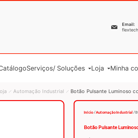
Email:
flextec
Catálogo
Serviços/ Soluções
Loja
Minha co
oja
Automação Industrial
Botão Pulsante Luminoso c
Início
/
Automação Industrial
/ 
Botão Pulsante Luminoso