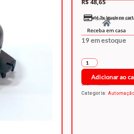
R$
48,65
até 3x iguais no car
juros de 0,95% a.m. 
Receba em casa
19 em estoque
Adicionar ao ca
SKU:
PPRL3BL
Categoria:
Automação